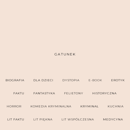
GATUNEK
BIOGRAFIA
DLA DZIECI
DYSTOPIA
E-BOOK
EROTYK
FAKTU
FANTASTYKA
FELIETONY
HISTORYCZNA
HORROR
KOMEDIA KRYMINALNA
KRYMINAŁ
KUCHNIA
LIT FAKTU
LIT PIĘKNA
LIT WSPÓŁCZESNA
MEDYCYNA