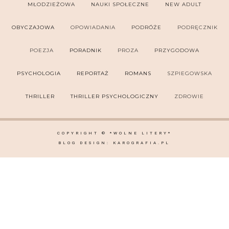
MŁODZIEŻOWA
NAUKI SPOŁECZNE
NEW ADULT
OBYCZAJOWA
OPOWIADANIA
PODRÓŻE
PODRĘCZNIK
POEZJA
PORADNIK
PROZA
PRZYGODOWA
PSYCHOLOGIA
REPORTAŻ
ROMANS
SZPIEGOWSKA
THRILLER
THRILLER PSYCHOLOGICZNY
ZDROWIE
COPYRIGHT ©
*WOLNE LITERY*
BLOG DESIGN:
KAROGRAFIA.PL