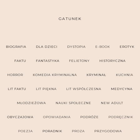
GATUNEK
BIOGRAFIA
DLA DZIECI
DYSTOPIA
E-BOOK
EROTYK
FAKTU
FANTASTYKA
FELIETONY
HISTORYCZNA
HORROR
KOMEDIA KRYMINALNA
KRYMINAŁ
KUCHNIA
LIT FAKTU
LIT PIĘKNA
LIT WSPÓŁCZESNA
MEDYCYNA
MŁODZIEŻOWA
NAUKI SPOŁECZNE
NEW ADULT
OBYCZAJOWA
OPOWIADANIA
PODRÓŻE
PODRĘCZNIK
POEZJA
PORADNIK
PROZA
PRZYGODOWA