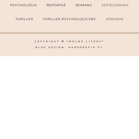
PSYCHOLOGIA
REPORTAŻ
ROMANS
SZPIEGOWSKA
THRILLER
THRILLER PSYCHOLOGICZNY
ZDROWIE
COPYRIGHT ©
*WOLNE LITERY*
BLOG DESIGN:
KAROGRAFIA.PL