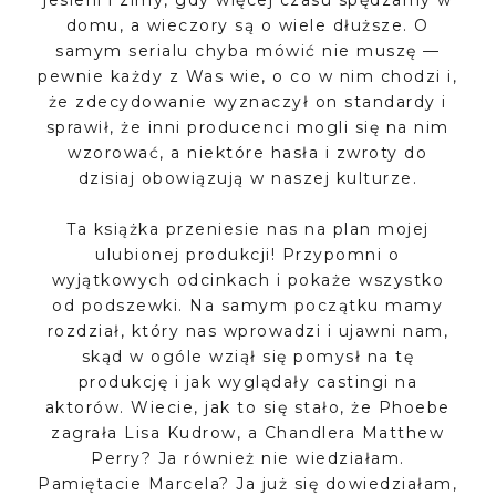
jesieni i zimy, gdy więcej czasu spędzamy w
domu, a wieczory są o wiele dłuższe. O
samym serialu chyba mówić nie muszę —
pewnie każdy z Was wie, o co w nim chodzi i,
że zdecydowanie wyznaczył on standardy i
sprawił, że inni producenci mogli się na nim
wzorować, a niektóre hasła i zwroty do
dzisiaj obowiązują w naszej kulturze.
Ta książka przeniesie nas na plan mojej
ulubionej produkcji! Przypomni o
wyjątkowych odcinkach i pokaże wszystko
od podszewki. Na samym początku mamy
rozdział, który nas wprowadzi i ujawni nam,
skąd w ogóle wziął się pomysł na tę
produkcję i jak wyglądały castingi na
aktorów. Wiecie, jak to się stało, że Phoebe
zagrała Lisa Kudrow, a Chandlera Matthew
Perry? Ja również nie wiedziałam.
Pamiętacie Marcela? Ja już się dowiedziałam,