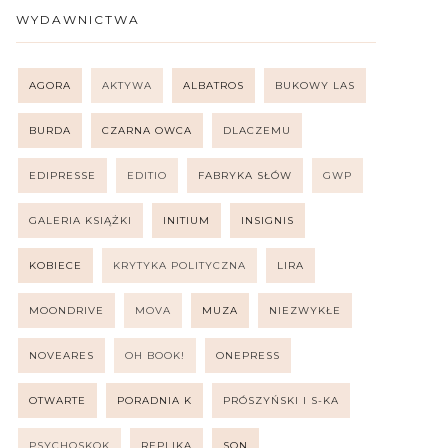
WYDAWNICTWA
AGORA
AKTYWA
ALBATROS
BUKOWY LAS
BURDA
CZARNA OWCA
DLACZEMU
EDIPRESSE
EDITIO
FABRYKA SŁÓW
GWP
GALERIA KSIĄŻKI
INITIUM
INSIGNIS
KOBIECE
KRYTYKA POLITYCZNA
LIRA
MOONDRIVE
MOVA
MUZA
NIEZWYKŁE
NOVEARES
OH BOOK!
ONEPRESS
OTWARTE
PORADNIA K
PRÓSZYŃSKI I S-KA
PSYCHOSKOK
REPLIKA
SQN