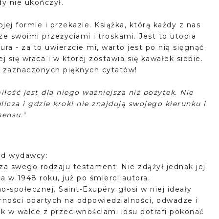
dy nie ukończył.
ej formie i przekazie. Książka, którą każdy z nas
e swoimi przeżyciami i troskami. Jest to utopia
tura - za to uwierzcie mi, warto jest po nią sięgnąć.
j się wraca i w której zostawia się kawałek siebie.
ej zaznaczonych pięknych cytatów!
łość jest dla niego ważniejsza niż pożytek. Nie
cza i gdzie kroki nie znajdują swojego kierunku i
sensu."
od wydawcy:
za swego rodzaju testament. Nie zdążył jednak jej
 w 1948 roku, już po śmierci autora.
no-społecznej. Saint-Exupéry głosi w niej ideały
rności opartych na odpowiedzialności, odwadze i
ek w walce z przeciwnościami losu potrafi pokonać