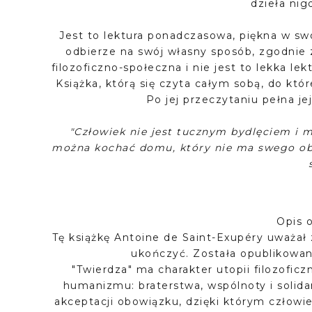
dzieła nig
Jest to lektura ponadczasowa, piękna w swoj
odbierze na swój własny sposób, zgodnie z
filozoficzno-społeczna i nie jest to lekka lek
Książka, którą się czyta całym sobą, do które
Po jej przeczytaniu pełna j
"Człowiek nie jest tucznym bydlęciem i mi
można kochać domu, który nie ma swego obli
Opis 
Tę książkę Antoine de Saint-Exupéry uważał 
ukończyć. Została opublikowana
"Twierdza" ma charakter utopii filozoficz
humanizmu: braterstwa, wspólnoty i solida
akceptacji obowiązku, dzięki którym człowi