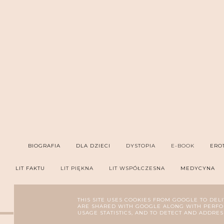
BIOGRAFIA
DLA DZIECI
DYSTOPIA
E-BOOK
ERO
LIT FAKTU
LIT PIĘKNA
LIT WSPÓŁCZESNA
MEDYCYNA
PORADNIK
PROZA
PRZYGODOWA
P
THIS SITE USES COOKIES FROM GOOGLE TO DELI
ARE SHARED WITH GOOGLE ALONG WITH PERFOR
USAGE STATISTICS, AND TO DETECT AND ADDRES