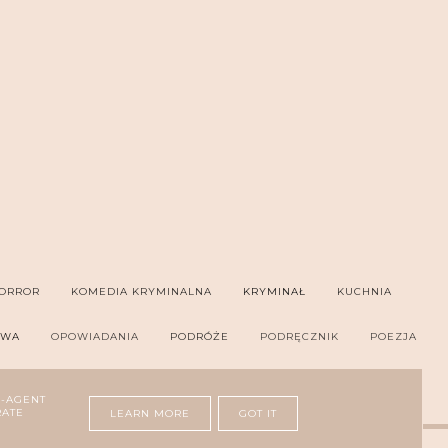
ORROR
KOMEDIA KRYMINALNA
KRYMINAŁ
KUCHNIA
OWA
OPOWIADANIA
PODRÓŻE
PODRĘCZNIK
POEZJA
ER
THRILLER PSYCHOLOGICZNY
ZDROWIE
R-AGENT
RATE
LEARN MORE
GOT IT