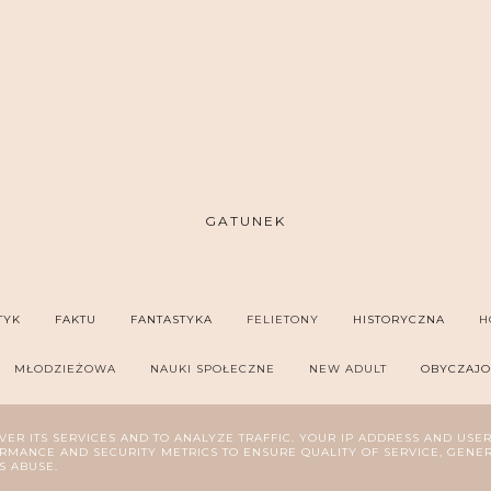
GATUNEK
TYK
FAKTU
FANTASTYKA
FELIETONY
HISTORYCZNA
H
MŁODZIEŻOWA
NAUKI SPOŁECZNE
NEW ADULT
OBYCZAJ
SYCHOLOGIA
REPORTAŻ
ROMANS
SZPIEGOWSKA
THRILL
VER ITS SERVICES AND TO ANALYZE TRAFFIC. YOUR IP ADDRESS AND USE
MANCE AND SECURITY METRICS TO ENSURE QUALITY OF SERVICE, GENE
S ABUSE.