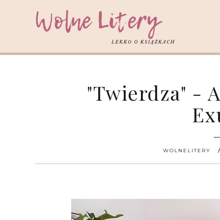
"Twierdza" - 
Ex
WOLNELITERY