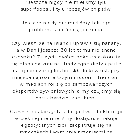
"Jeszcze nigdy nie mieliśmy tylu
superfoods… i tylu rodzajów chipsów.
Jeszcze nigdy nie mieliśmy takiego
problemu z definicją jedzenia.
Czy wiesz, że na Islandii uprawia się banany,
a w Danii jeszcze 30 lat temu nie znano
czosnku? Za życia dwóch pokoleń dokonała
się globalna zmiana. Tradycyjne diety oparte
na ograniczonej liczbie składników ustąpiły
miejsca najrozmaitszym modom i trendom,
w mediach roi się od samozwańczych
ekspertów żywieniowych, a my czujemy się
coraz bardziej zagubieni.
Część z nas korzysta z bogactwa, do którego
wcześniej nie mieliśmy dostępu: smakuje
egzotycznych ziół, zaopatruje się na
ryneczkach i wymienia przepisami na