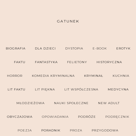
GATUNEK
BIOGRAFIA
DLA DZIECI
DYSTOPIA
E-BOOK
EROTYK
FAKTU
FANTASTYKA
FELIETONY
HISTORYCZNA
HORROR
KOMEDIA KRYMINALNA
KRYMINAŁ
KUCHNIA
LIT FAKTU
LIT PIĘKNA
LIT WSPÓŁCZESNA
MEDYCYNA
MŁODZIEŻOWA
NAUKI SPOŁECZNE
NEW ADULT
OBYCZAJOWA
OPOWIADANIA
PODRÓŻE
PODRĘCZNIK
POEZJA
PORADNIK
PROZA
PRZYGODOWA