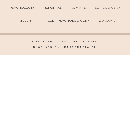
PSYCHOLOGIA
REPORTAŻ
ROMANS
SZPIEGOWSKA
THRILLER
THRILLER PSYCHOLOGICZNY
ZDROWIE
COPYRIGHT ©
*WOLNE LITERY*
BLOG DESIGN:
KAROGRAFIA.PL