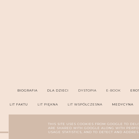
BIOGRAFIA
DLA DZIECI
DYSTOPIA
E-BOOK
ERO
LIT FAKTU
LIT PIĘKNA
LIT WSPÓŁCZESNA
MEDYCYNA
PORADNIK
PROZA
PRZYGODOWA
P
THIS SITE USES COOKIES FROM GOOGLE TO DELI
ARE SHARED WITH GOOGLE ALONG WITH PERFOR
USAGE STATISTICS, AND TO DETECT AND ADDRES