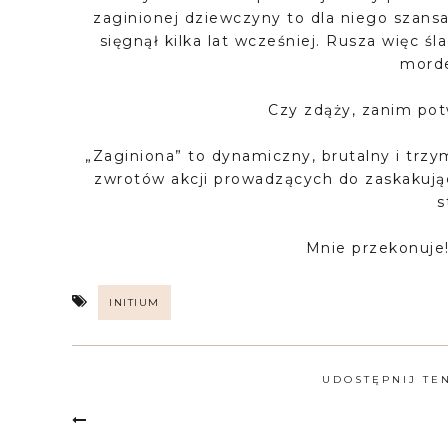
zaginionej dziewczyny to dla niego szansa 
sięgnął kilka lat wcześniej. Rusza więc
morde
Czy zdąży, zanim po
„Zaginiona” to dynamiczny, brutalny i trz
zwrotów akcji prowadzących do zaskakujące
s
Mnie przekonuje!
INITIUM
UDOSTĘPNIJ TE