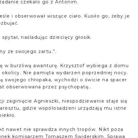
 zadanie czekało go z Antonim.
eśle i obserwował wiszące ciało. Kusiło go, żeby je
ozbujać.
 spytał, naśladując dziecięcy głosik.
ny ze swojego żartu.”.
ę w burzliwą awanturę. Krzysztof wybiega z domu
j okolicy. Nie pamięta wydarzeń poprzedniej nocy.
ą swojego chłopaka, wychodzi o świcie na spacer
 jest obserwowana przez psychopatę…
ji zaginięcie Agnieszki, niespodziewanie staje się
 aresztu, gdzie współosadzeni urządzają mu istne
piekło.
ikt nawet nie sprawdza innych tropów. Nikt poza
erunek komisarzem Tomaszem Świderskim. Sprawa