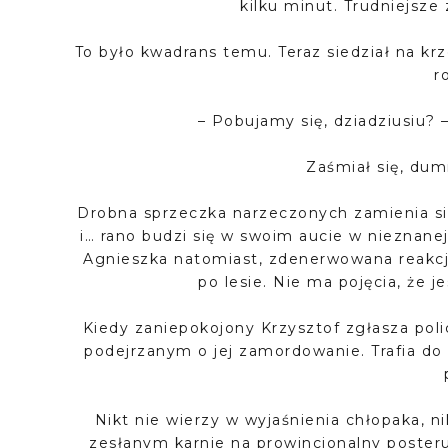
kilku minut. Trudniejsze
To było kwadrans temu. Teraz siedział na krz
r
– Pobujamy się, dziadziusiu? –
Zaśmiał się, dum
Drobna sprzeczka narzeczonych zamienia si
i… rano budzi się w swoim aucie w nieznane
Agnieszka natomiast, zdenerwowana reakcj
po lesie. Nie ma pojęcia, że
Kiedy zaniepokojony Krzysztof zgłasza polic
podejrzanym o jej zamordowanie. Trafia do
Nikt nie wierzy w wyjaśnienia chłopaka, n
zesłanym karnie na prowincjonalny post