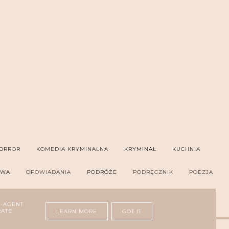
ORROR
KOMEDIA KRYMINALNA
KRYMINAŁ
KUCHNIA
OWA
OPOWIADANIA
PODRÓŻE
PODRĘCZNIK
POEZJA
ER
THRILLER PSYCHOLOGICZNY
ZDROWIE
R-AGENT
RATE
LEARN MORE
GOT IT