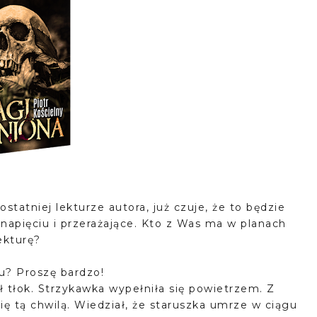
statniej lekturze autora, już czuje, że to będzie
apięciu i przerażające. Kto z Was ma w planach
ekturę?
su? Proszę bardzo!
ął tłok. Strzykawka wypełniła się powietrzem. Z
ię tą chwilą. Wiedział, że staruszka umrze w ciągu