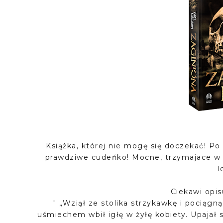
Książka, której nie mogę się doczekać! Po o
prawdziwe cudeńko! Mocne, trzymajace w n
l
Ciekawi opi
" „Wziął ze stolika strzykawkę i pociągn
uśmiechem wbił igłę w żyłę kobiety. Upajał s