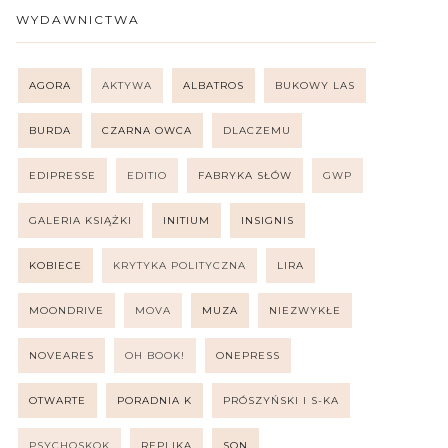
WYDAWNICTWA
AGORA
AKTYWA
ALBATROS
BUKOWY LAS
BURDA
CZARNA OWCA
DLACZEMU
EDIPRESSE
EDITIO
FABRYKA SŁÓW
GWP
GALERIA KSIĄŻKI
INITIUM
INSIGNIS
KOBIECE
KRYTYKA POLITYCZNA
LIRA
MOONDRIVE
MOVA
MUZA
NIEZWYKŁE
NOVEARES
OH BOOK!
ONEPRESS
OTWARTE
PORADNIA K
PRÓSZYŃSKI I S-KA
PSYCHOSKOK
REPLIKA
SQN