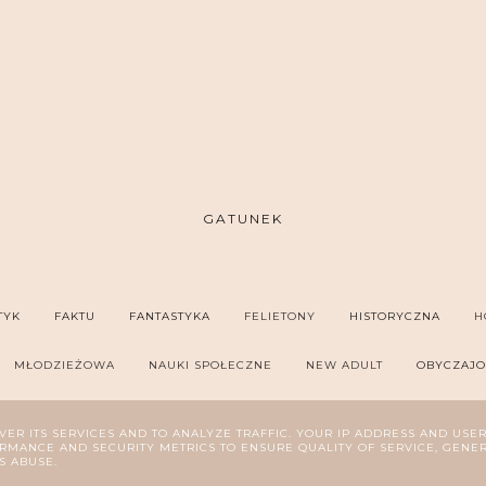
GATUNEK
TYK
FAKTU
FANTASTYKA
FELIETONY
HISTORYCZNA
H
MŁODZIEŻOWA
NAUKI SPOŁECZNE
NEW ADULT
OBYCZAJ
SYCHOLOGIA
REPORTAŻ
ROMANS
SZPIEGOWSKA
THRILL
VER ITS SERVICES AND TO ANALYZE TRAFFIC. YOUR IP ADDRESS AND USE
MANCE AND SECURITY METRICS TO ENSURE QUALITY OF SERVICE, GENE
S ABUSE.