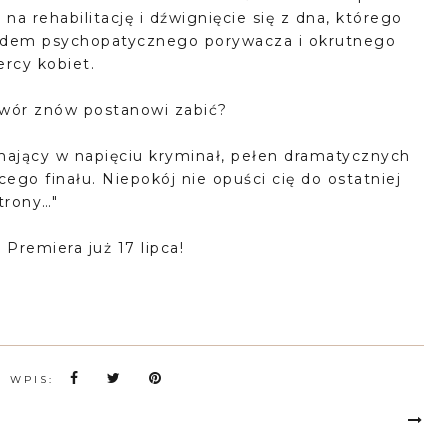
na rehabilitację i dźwignięcie się z dna, którego
 śladem psychopatycznego porywacza i okrutnego
rcy kobiet.
twór znów postanowi zabić?
ymający w napięciu kryminał, pełen dramatycznych
go finału. Niepokój nie opuści cię do ostatniej
trony…"
 Premiera już 17 lipca!
N WPIS: