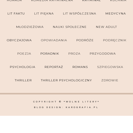
HORROR
KOMEDIA KRYMINALNA
KRYMINAŁ
KUCHNIA
LIT FAKTU
LIT PIĘKNA
LIT WSPÓŁCZESNA
MEDYCYNA
MŁODZIEŻOWA
NAUKI SPOŁECZNE
NEW ADULT
OBYCZAJOWA
OPOWIADANIA
PODRÓŻE
PODRĘCZNIK
POEZJA
PORADNIK
PROZA
PRZYGODOWA
PSYCHOLOGIA
REPORTAŻ
ROMANS
SZPIEGOWSKA
THRILLER
THRILLER PSYCHOLOGICZNY
ZDROWIE
COPYRIGHT ©
*WOLNE LITERY*
BLOG DESIGN:
KAROGRAFIA.PL