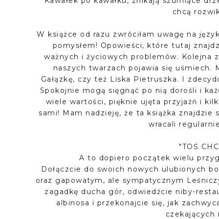
Kawałek po kawałku, znikają szumiące drz
chcą rozwik
W książce od razu zwróciłam uwagę na język
pomysłem! Opowieści, które tutaj znajdz
ważnych i życiowych problemów. Kolejna za
naszych twarzach pojawia się uśmiech.
Gałązkę, czy też Liska Pietruszka. I zdecyd
Spokojnie mogą sięgnąć po nią dorośli i każd
wiele wartości, pięknie ujęta przyjaźń i k
sami! Mam nadzieję, że ta książka znajdzie s
wracali regularn
"TOŚ CHC
A to dopiero początek wielu przyg
Dołączcie do swoich nowych ulubionych bo
oraz gapowatym, ale sympatycznym Leśniczy
zagadkę ducha gór, odwiedźcie niby-restau
albinosa i przekonajcie się, jak zachwyca
czekających