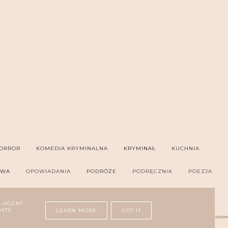
ORROR
KOMEDIA KRYMINALNA
KRYMINAŁ
KUCHNIA
OWA
OPOWIADANIA
PODRÓŻE
PODRĘCZNIK
POEZJA
ER
THRILLER PSYCHOLOGICZNY
ZDROWIE
R-AGENT
RATE
LEARN MORE
GOT IT