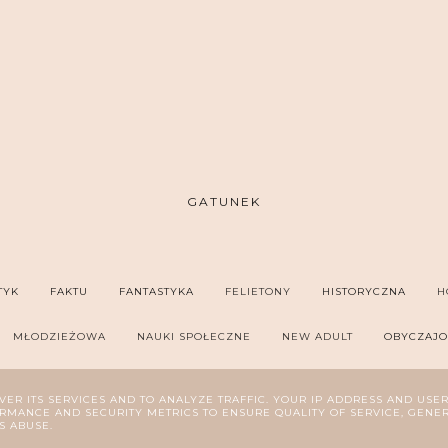
GATUNEK
TYK
FAKTU
FANTASTYKA
FELIETONY
HISTORYCZNA
H
MŁODZIEŻOWA
NAUKI SPOŁECZNE
NEW ADULT
OBYCZAJ
SYCHOLOGIA
REPORTAŻ
ROMANS
SZPIEGOWSKA
THRILL
VER ITS SERVICES AND TO ANALYZE TRAFFIC. YOUR IP ADDRESS AND USE
MANCE AND SECURITY METRICS TO ENSURE QUALITY OF SERVICE, GENE
S ABUSE.