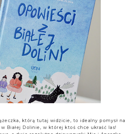
ążeczka, którą tutaj widzicie, to idealny pomysł na
 Białej Dolinie, w której ktoś chce ukraść las!