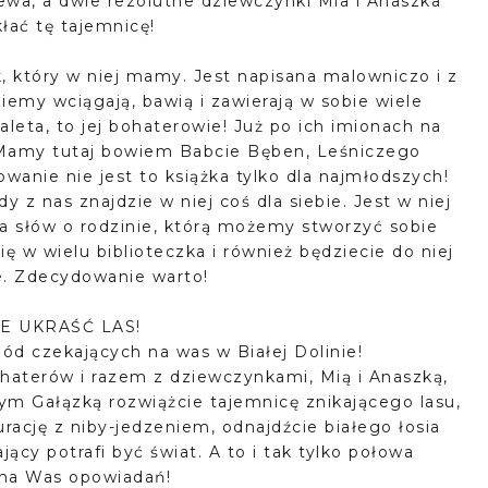
ewa, a dwie rezolutne dziewczynki Mia i Anaszka
łać tę tajemnicę!
, który w niej mamy. Jest napisana malowniczo i z
iemy wciągają, bawią i zawierają w sobie wiele
leta, to jej bohaterowie! Już po ich imionach na
 Mamy tutaj bowiem Babcie Bęben, Leśniczego
owanie nie jest to książka tylko dla najmłodszych!
y z nas znajdzie w niej coś dla siebie. Jest w niej
ilka słów o rodzinie, którą możemy stworzyć sobie
ię w wielu biblioteczka i również będziecie do niej
ie. Zdecydowanie warto!
E UKRAŚĆ LAS!
ód czekających na was w Białej Dolinie!
haterów i razem z dziewczynkami, Mią i Anaszką,
m Gałązką rozwiążcie tajemnicę znikającego lasu,
rację z niby-jedzeniem, odnajdźcie białego łosia
jący potrafi być świat. A to i tak tylko połowa
 na Was opowiadań!