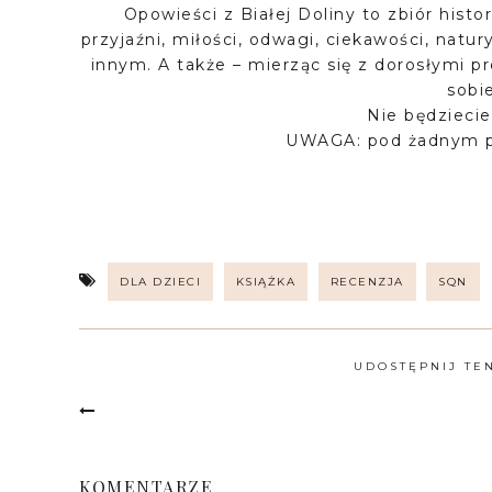
Opowieści z Białej Doliny to zbiór histor
przyjaźni, miłości, odwagi, ciekawości, natu
innym. A także – mierząc się z dorosłymi 
sobi
Nie będziecie
UWAGA: pod żadnym po
DLA DZIECI
KSIĄŻKA
RECENZJA
SQN
UDOSTĘPNIJ TE
KOMENTARZE