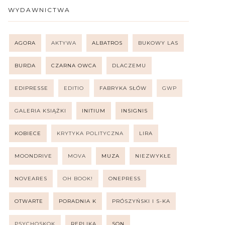
WYDAWNICTWA
AGORA
AKTYWA
ALBATROS
BUKOWY LAS
BURDA
CZARNA OWCA
DLACZEMU
EDIPRESSE
EDITIO
FABRYKA SŁÓW
GWP
GALERIA KSIĄŻKI
INITIUM
INSIGNIS
KOBIECE
KRYTYKA POLITYCZNA
LIRA
MOONDRIVE
MOVA
MUZA
NIEZWYKŁE
NOVEARES
OH BOOK!
ONEPRESS
OTWARTE
PORADNIA K
PRÓSZYŃSKI I S-KA
PSYCHOSKOK
REPLIKA
SQN