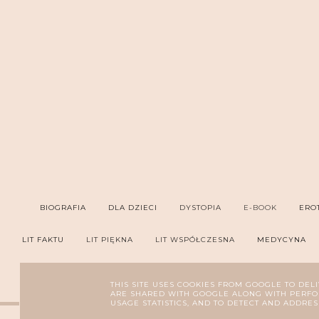
BIOGRAFIA
DLA DZIECI
DYSTOPIA
E-BOOK
ERO
LIT FAKTU
LIT PIĘKNA
LIT WSPÓŁCZESNA
MEDYCYNA
PORADNIK
PROZA
PRZYGODOWA
P
THIS SITE USES COOKIES FROM GOOGLE TO DELI
ARE SHARED WITH GOOGLE ALONG WITH PERFOR
USAGE STATISTICS, AND TO DETECT AND ADDRES