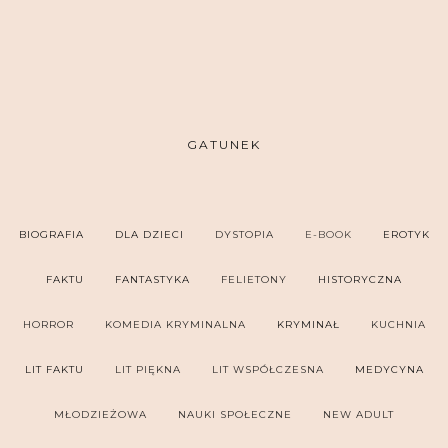
GATUNEK
BIOGRAFIA
DLA DZIECI
DYSTOPIA
E-BOOK
EROTYK
FAKTU
FANTASTYKA
FELIETONY
HISTORYCZNA
HORROR
KOMEDIA KRYMINALNA
KRYMINAŁ
KUCHNIA
LIT FAKTU
LIT PIĘKNA
LIT WSPÓŁCZESNA
MEDYCYNA
MŁODZIEŻOWA
NAUKI SPOŁECZNE
NEW ADULT