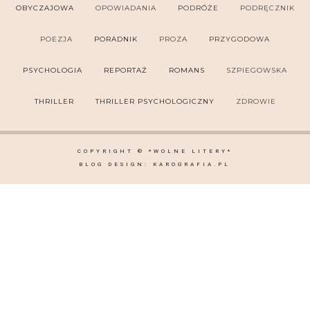
OBYCZAJOWA
OPOWIADANIA
PODRÓŻE
PODRĘCZNIK
POEZJA
PORADNIK
PROZA
PRZYGODOWA
PSYCHOLOGIA
REPORTAŻ
ROMANS
SZPIEGOWSKA
THRILLER
THRILLER PSYCHOLOGICZNY
ZDROWIE
COPYRIGHT ©
*WOLNE LITERY*
BLOG DESIGN:
KAROGRAFIA.PL