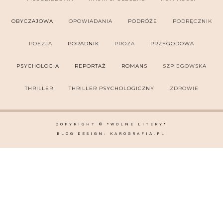
OBYCZAJOWA
OPOWIADANIA
PODRÓŻE
PODRĘCZNIK
POEZJA
PORADNIK
PROZA
PRZYGODOWA
PSYCHOLOGIA
REPORTAŻ
ROMANS
SZPIEGOWSKA
THRILLER
THRILLER PSYCHOLOGICZNY
ZDROWIE
COPYRIGHT ©
*WOLNE LITERY*
BLOG DESIGN:
KAROGRAFIA.PL