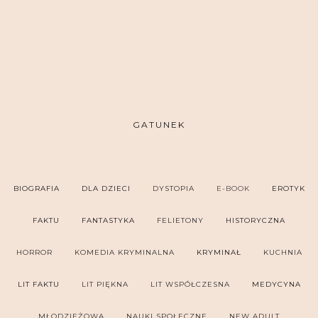
GATUNEK
BIOGRAFIA
DLA DZIECI
DYSTOPIA
E-BOOK
EROTYK
FAKTU
FANTASTYKA
FELIETONY
HISTORYCZNA
HORROR
KOMEDIA KRYMINALNA
KRYMINAŁ
KUCHNIA
LIT FAKTU
LIT PIĘKNA
LIT WSPÓŁCZESNA
MEDYCYNA
MŁODZIEŻOWA
NAUKI SPOŁECZNE
NEW ADULT