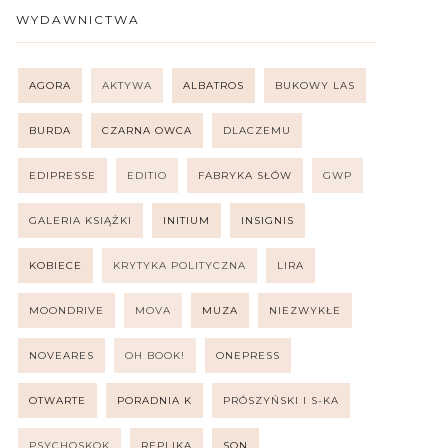
WYDAWNICTWA
AGORA
AKTYWA
ALBATROS
BUKOWY LAS
BURDA
CZARNA OWCA
DLACZEMU
EDIPRESSE
EDITIO
FABRYKA SŁÓW
GWP
GALERIA KSIĄŻKI
INITIUM
INSIGNIS
KOBIECE
KRYTYKA POLITYCZNA
LIRA
MOONDRIVE
MOVA
MUZA
NIEZWYKŁE
NOVEARES
OH BOOK!
ONEPRESS
OTWARTE
PORADNIA K
PRÓSZYŃSKI I S-KA
PSYCHOSKOK
REPLIKA
SQN