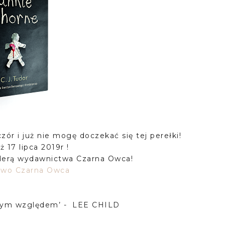
ór i już nie mogę doczekać się tej perełki!
ż 17 lipca 2019r !
nderą wydawnictwa Czarna Owca!
wo Czarna Owca
żdym względem’ - LEE CHILD