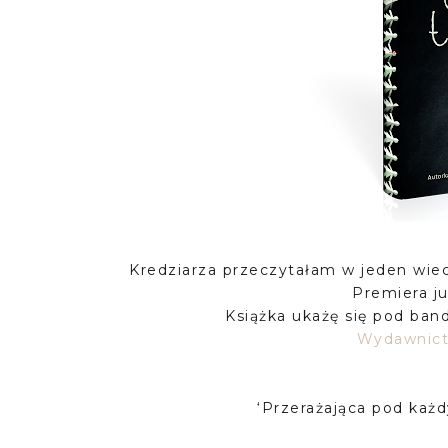
Kredziarza przeczytałam w jeden wiecz
Premiera ju
Książka ukażę się pod ba
Wydawnict
‘Przerażająca pod ka