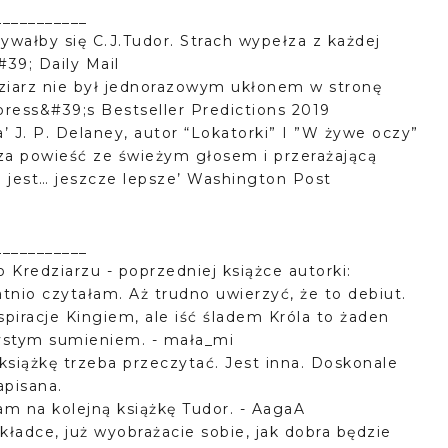
___________
ywałby się C.J.Tudor. Strach wypełza z każdej
#39; Daily Mail
edziarz nie był jednorazowym ukłonem w stronę
ress&#39;s Bestseller Predictions 2019
’ J. P. Delaney, autor “Lokatorki” I ”W żywe oczy”
icza powieść ze świeżym głosem i przerażającą
e jest… jeszcze lepsze’ Washington Post
___________
 Kredziarzu - poprzedniej książce autorki:
atnio czytałam. Aż trudno uwierzyć, że to debiut.
piracje Kingiem, ale iść śladem Króla to żaden
ystym sumieniem. - mała_mi
 książkę trzeba przeczytać. Jest inna. Doskonale
apisana.
am na kolejną książkę Tudor. - AagaA
okładce, już wyobrażacie sobie, jak dobra będzie