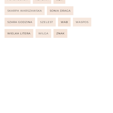
SKARPA WARSZAWSKA
SONIA DRAGA
SZARA GODZINA
SZELEST
WAB
WASPOS
WIELKA LITERA
WILGA
ZNAK