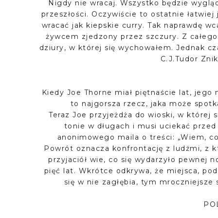
Nigdy nie wracaj. Wszystko będzie wygląd
przeszłości. Oczywiście to ostatnie łatwiej 
wracać jak kiepskie curry. Tak naprawdę wc
żywcem zjedzony przez szczury. Z całego
dziury, w której się wychowałem. Jednak cz
C.J.Tudor Zni
Kiedy Joe Thorne miał piętnaście lat, jego 
to najgorsza rzecz, jaka może spotka
Teraz Joe przyjeżdża do wioski, w której s
tonie w długach i musi uciekać prze
anonimowego maila o treści: „Wiem, co 
Powrót oznacza konfrontację z ludźmi, z któ
przyjaciół wie, co się wydarzyło pewnej n
pięć lat. Wkrótce odkrywa, że miejsca, pod
się w nie zagłębia, tym mroczniejsze s
PO