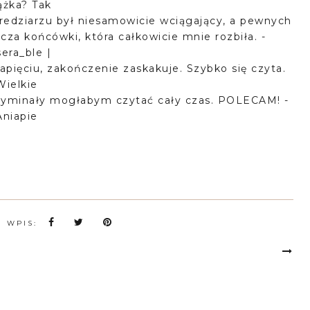
ążka? Tak
redziarzu był niesamowicie wciągający, a pewnych
zcza końcówki, która całkowicie mnie rozbiła. -
era_ble |
apięciu, zakończenie zaskakuje. Szybko się czyta.
Wielkie
 kryminały mogłabym czytać cały czas. POLECAM! -
Aniapie
N WPIS: