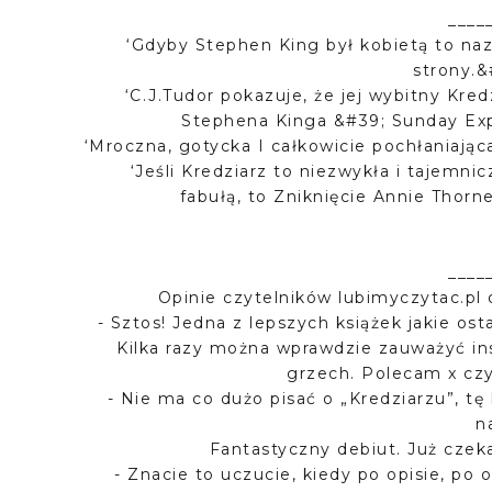
____
‘Gdyby Stephen King był kobietą to naz
strony.&
‘C.J.Tudor pokazuje, że jej wybitny Kr
Stephena Kinga &#39; Sunday Exp
‘Mroczna, gotycka I całkowicie pochłaniająca
‘Jeśli Kredziarz to niezwykła i tajemn
fabułą, to Zniknięcie Annie Thorn
____
Opinie czytelników lubimyczytac.pl o
- Sztos! Jedna z lepszych książek jakie ost
Kilka razy można wprawdzie zauważyć ins
grzech. Polecam x cz
- Nie ma co dużo pisać o „Kredziarzu”, tę
n
Fantastyczny debiut. Już czek
- Znacie to uczucie, kiedy po opisie, po 