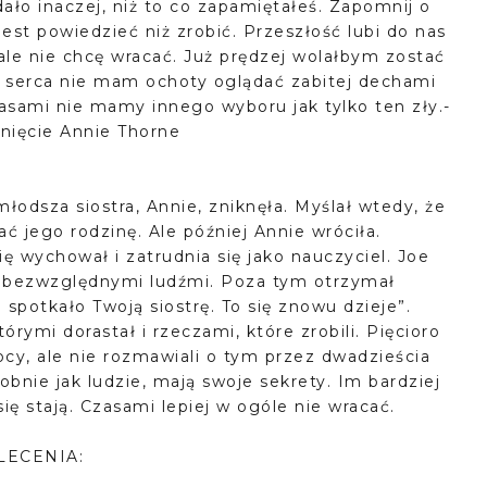
ało inaczej, niż to co zapamiętałeś. Zapomnij o
jest powiedzieć niż zrobić. Przeszłość lubi do nas
ale nie chcę wracać. Już prędzej wolałbym zostać
 serca nie mam ochoty oglądać zabitej dechami
asami nie mamy innego wyboru jak tylko ten zły.-
knięcie Annie Thorne
młodsza siostra, Annie, zniknęła. Myślał wtedy, że
ć jego rodzinę. Ale później Annie wróciła.
ię wychował i zatrudnia się jako nauczyciel. Joe
d bezwzględnymi ludźmi. Poza tym otrzymał
spotkało Twoją siostrę. To się znowu dzieje”.
rymi dorastał i rzeczami, które zrobili. Pięcioro
ocy, ale nie rozmawiali o tym przez dwadzieścia
obnie jak ludzie, mają swoje sekrety. Im bardziej
ię stają. Czasami lepiej w ogóle nie wracać.
LECENIA: