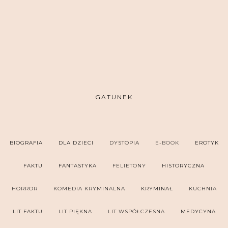
GATUNEK
BIOGRAFIA
DLA DZIECI
DYSTOPIA
E-BOOK
EROTYK
FAKTU
FANTASTYKA
FELIETONY
HISTORYCZNA
HORROR
KOMEDIA KRYMINALNA
KRYMINAŁ
KUCHNIA
LIT FAKTU
LIT PIĘKNA
LIT WSPÓŁCZESNA
MEDYCYNA