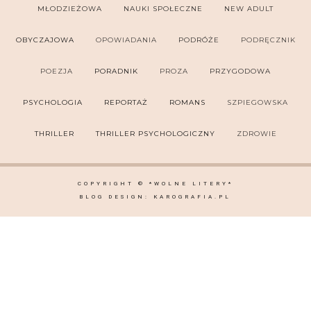
MŁODZIEŻOWA
NAUKI SPOŁECZNE
NEW ADULT
OBYCZAJOWA
OPOWIADANIA
PODRÓŻE
PODRĘCZNIK
POEZJA
PORADNIK
PROZA
PRZYGODOWA
PSYCHOLOGIA
REPORTAŻ
ROMANS
SZPIEGOWSKA
THRILLER
THRILLER PSYCHOLOGICZNY
ZDROWIE
COPYRIGHT ©
*WOLNE LITERY*
BLOG DESIGN:
KAROGRAFIA.PL