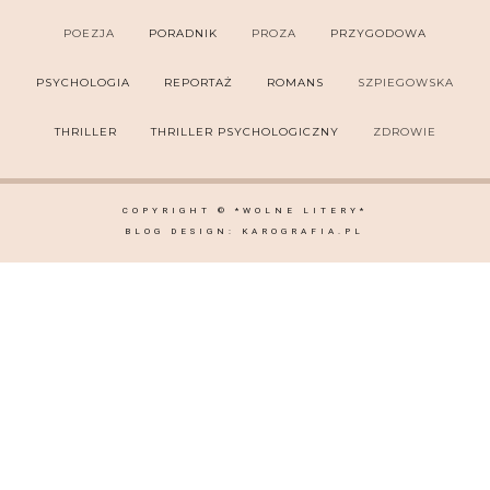
POEZJA
PORADNIK
PROZA
PRZYGODOWA
PSYCHOLOGIA
REPORTAŻ
ROMANS
SZPIEGOWSKA
THRILLER
THRILLER PSYCHOLOGICZNY
ZDROWIE
COPYRIGHT ©
*WOLNE LITERY*
BLOG DESIGN:
KAROGRAFIA.PL