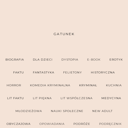
GATUNEK
BIOGRAFIA
DLA DZIECI
DYSTOPIA
E-BOOK
EROTYK
FAKTU
FANTASTYKA
FELIETONY
HISTORYCZNA
HORROR
KOMEDIA KRYMINALNA
KRYMINAŁ
KUCHNIA
LIT FAKTU
LIT PIĘKNA
LIT WSPÓŁCZESNA
MEDYCYNA
MŁODZIEŻOWA
NAUKI SPOŁECZNE
NEW ADULT
OBYCZAJOWA
OPOWIADANIA
PODRÓŻE
PODRĘCZNIK