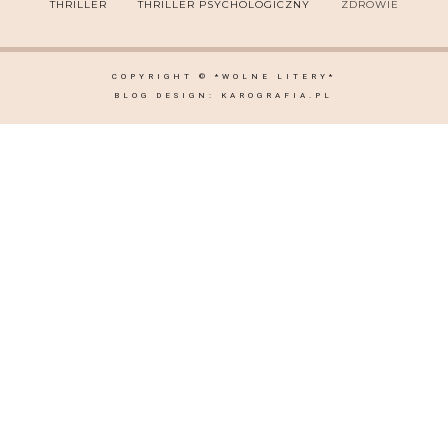
THRILLER
THRILLER PSYCHOLOGICZNY
ZDROWIE
COPYRIGHT ©
*WOLNE LITERY*
BLOG DESIGN:
KAROGRAFIA.PL