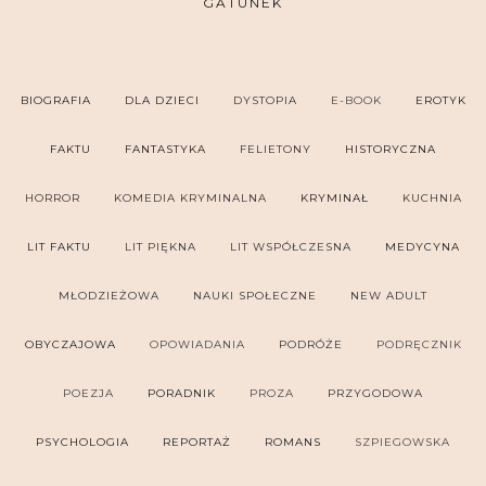
GATUNEK
BIOGRAFIA
DLA DZIECI
DYSTOPIA
E-BOOK
EROTYK
FAKTU
FANTASTYKA
FELIETONY
HISTORYCZNA
HORROR
KOMEDIA KRYMINALNA
KRYMINAŁ
KUCHNIA
LIT FAKTU
LIT PIĘKNA
LIT WSPÓŁCZESNA
MEDYCYNA
MŁODZIEŻOWA
NAUKI SPOŁECZNE
NEW ADULT
OBYCZAJOWA
OPOWIADANIA
PODRÓŻE
PODRĘCZNIK
POEZJA
PORADNIK
PROZA
PRZYGODOWA
PSYCHOLOGIA
REPORTAŻ
ROMANS
SZPIEGOWSKA