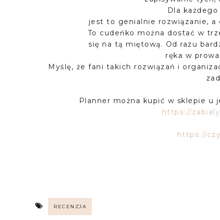
Dla każdego
jest to genialnie rozwiązanie, a
To cudeńko można dostać w trze
się na tą miętową. Od razu bard
ręka w prowa
Myślę, że fani takich rozwiązań i organiz
za
Planner można kupić w sklepie u j
https://zabial
https://cz
RECENZJA