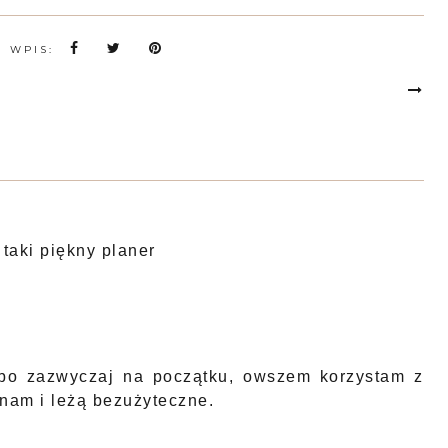
N WPIS:
taki piękny planer
 bo zazwyczaj na początku, owszem korzystam z
inam i leżą bezużyteczne.