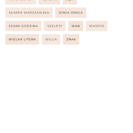
SKARPA WARSZAWSKA
SONIA DRAGA
SZARA GODZINA
SZELEST
WAB
WASPOS
WIELKA LITERA
WILGA
ZNAK