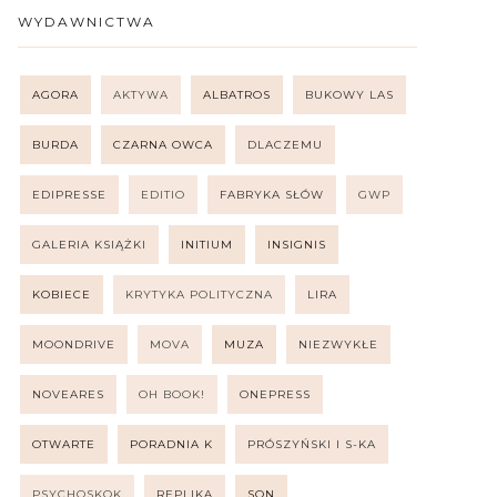
WYDAWNICTWA
AGORA
AKTYWA
ALBATROS
BUKOWY LAS
BURDA
CZARNA OWCA
DLACZEMU
EDIPRESSE
EDITIO
FABRYKA SŁÓW
GWP
GALERIA KSIĄŻKI
INITIUM
INSIGNIS
KOBIECE
KRYTYKA POLITYCZNA
LIRA
MOONDRIVE
MOVA
MUZA
NIEZWYKŁE
NOVEARES
OH BOOK!
ONEPRESS
OTWARTE
PORADNIA K
PRÓSZYŃSKI I S-KA
PSYCHOSKOK
REPLIKA
SQN