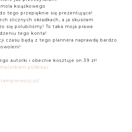
 mola książkowego
 do tego przepięknie się prezentujące!
ch ślicznych okładkach, a ja skusiłam
zo się polubiliśmy! To taka moja prawa
dzeniu tego konta!
acji czasu będą z tego plannera naprawdę bardzo
dowoleni!
ego autorki i obecnie kosztuje on 39 zł!
ymplotkiem.pl/sklep/
ytampierwszy.pl/