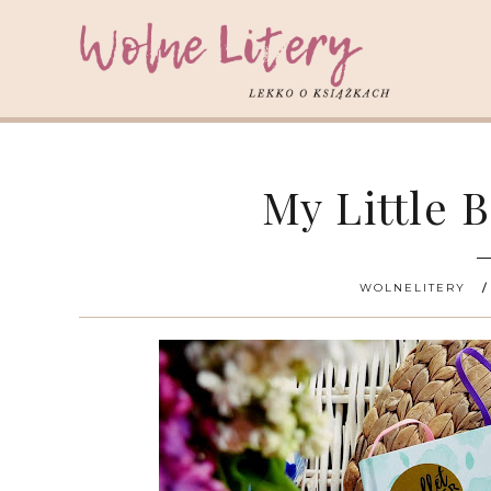
My Little 
WOLNELITERY