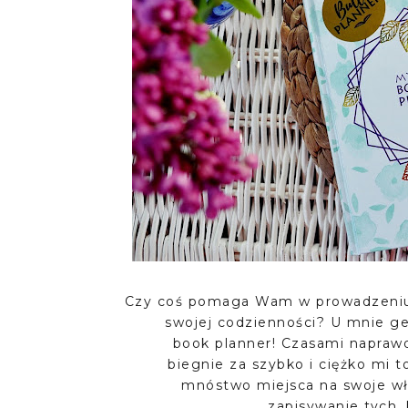
Czy coś pomaga Wam w prowadzeniu
swojej codzienności? U mnie gen
book planner! Czasami naprawd
biegnie za szybko i ciężko mi
mnóstwo miejsca na swoje wła
zapisywanie tych,