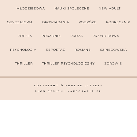
MŁODZIEŻOWA
NAUKI SPOŁECZNE
NEW ADULT
OBYCZAJOWA
OPOWIADANIA
PODRÓŻE
PODRĘCZNIK
POEZJA
PORADNIK
PROZA
PRZYGODOWA
PSYCHOLOGIA
REPORTAŻ
ROMANS
SZPIEGOWSKA
THRILLER
THRILLER PSYCHOLOGICZNY
ZDROWIE
COPYRIGHT ©
*WOLNE LITERY*
BLOG DESIGN:
KAROGRAFIA.PL