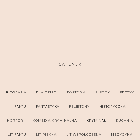
GATUNEK
BIOGRAFIA
DLA DZIECI
DYSTOPIA
E-BOOK
EROTYK
FAKTU
FANTASTYKA
FELIETONY
HISTORYCZNA
HORROR
KOMEDIA KRYMINALNA
KRYMINAŁ
KUCHNIA
LIT FAKTU
LIT PIĘKNA
LIT WSPÓŁCZESNA
MEDYCYNA