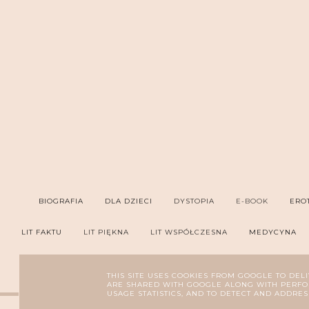
BIOGRAFIA
DLA DZIECI
DYSTOPIA
E-BOOK
ERO
LIT FAKTU
LIT PIĘKNA
LIT WSPÓŁCZESNA
MEDYCYNA
PORADNIK
PROZA
PRZYGODOWA
P
THIS SITE USES COOKIES FROM GOOGLE TO DELI
ARE SHARED WITH GOOGLE ALONG WITH PERFOR
USAGE STATISTICS, AND TO DETECT AND ADDRES