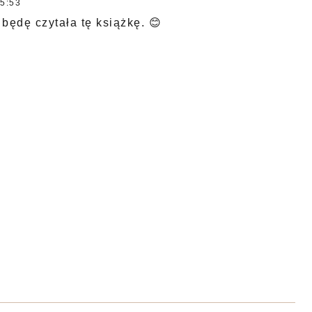
5:53
będę czytała tę książkę. 😊