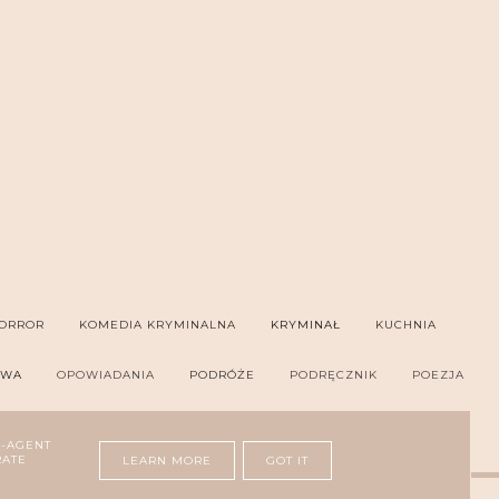
ORROR
KOMEDIA KRYMINALNA
KRYMINAŁ
KUCHNIA
OWA
OPOWIADANIA
PODRÓŻE
PODRĘCZNIK
POEZJA
ER
THRILLER PSYCHOLOGICZNY
ZDROWIE
R-AGENT
RATE
LEARN MORE
GOT IT