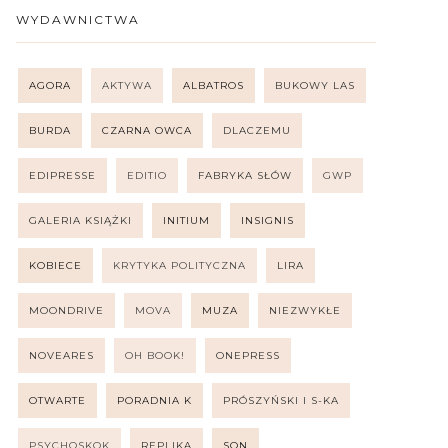
WYDAWNICTWA
AGORA
AKTYWA
ALBATROS
BUKOWY LAS
BURDA
CZARNA OWCA
DLACZEMU
EDIPRESSE
EDITIO
FABRYKA SŁÓW
GWP
GALERIA KSIĄŻKI
INITIUM
INSIGNIS
KOBIECE
KRYTYKA POLITYCZNA
LIRA
MOONDRIVE
MOVA
MUZA
NIEZWYKŁE
NOVEARES
OH BOOK!
ONEPRESS
OTWARTE
PORADNIA K
PRÓSZYŃSKI I S-KA
PSYCHOSKOK
REPLIKA
SQN