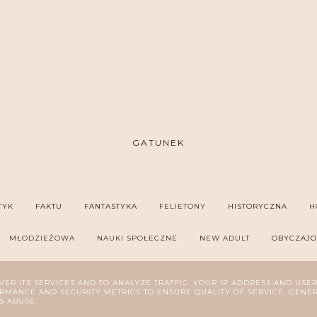
GATUNEK
TYK
FAKTU
FANTASTYKA
FELIETONY
HISTORYCZNA
H
MŁODZIEŻOWA
NAUKI SPOŁECZNE
NEW ADULT
OBYCZAJ
SYCHOLOGIA
REPORTAŻ
ROMANS
SZPIEGOWSKA
THRILL
VER ITS SERVICES AND TO ANALYZE TRAFFIC. YOUR IP ADDRESS AND USE
MANCE AND SECURITY METRICS TO ENSURE QUALITY OF SERVICE, GENE
S ABUSE.