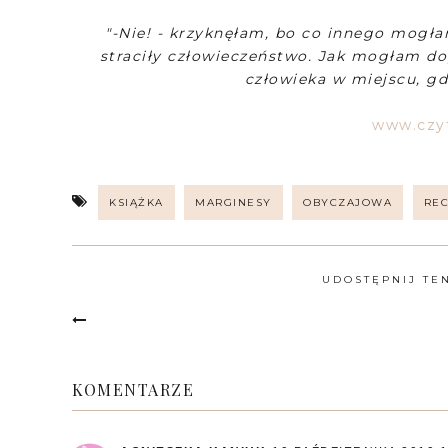
"-Nie! - krzyknęłam, bo co innego mogłam
straciły człowieczeństwo. Jak mogłam d
człowieka w miejscu, gd
www.czy
KSIĄŻKA
MARGINESY
OBYCZAJOWA
RE
UDOSTĘPNIJ TE
KOMENTARZE