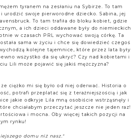
z mężem tyranem na zesłaniu na Sybirze. To tam
i urodzić swoje pierworodne dziecko. Sabina, jej
avensbruck. To tam trafiła do bloku kobiet, gdzie
nym, a ich dzieci oddawane były do niemieckich
motnie w czasach PRL wychować swoją córkę. Ta
ozostała sama w życiu i chce się dowiedzieć czegoś
 wychodzą kolejne tajemnice, które przez lata były
pewno wszystko da się ukryć? Czy nad kobietami i
ciu Lili może pojawić się jakiś mężczyzna?
 że ciężko mi się było od niej oderwać. Historia o
ść, potrafi przeplatać się z teraźniejszością i jak
ice jakie odkryje Lila mną osobiście wstrząsnęły i
 które chciałabym przeczytać jeszcze nie jeden raz!
tościowa i mocna. Oby więcej takich pozycji na
zym rynku!
iejszego domu niż nasz."