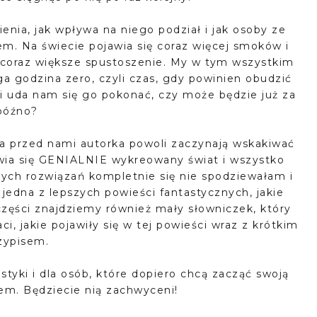
enia, jak wpływa na niego podział i jak osoby ze
m. Na świecie pojawia się coraz więcej smoków i
 coraz większe spustoszenie. My w tym wszystkim
a godzina zero, czyli czas, gdy powinien obudzić
i uda nam się go pokonać, czy może będzie już za
późno?
yła przed nami autorka powoli zaczynają wskakiwać
wia się GENIALNIE wykreowany świat i wszystko
rych rozwiązań kompletnie się nie spodziewałam i
jedna z lepszych powieści fantastycznych, jakie
zęści znajdziemy również mały słowniczek, który
i, jakie pojawiły się w tej powieści wraz z krótkim
zypisem.
styki i dla osób, które dopiero chcą zacząć swoją
em. Będziecie nią zachwyceni!