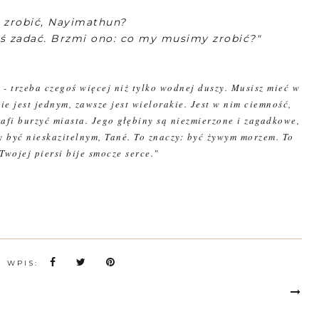
ę zrobić, Nayimathun?
aś zadać. Brzmi ono: co my musimy zrobić?"
- trzeba czegoś więcej niż tylko wodnej duszy. Musisz mieć w
ie jest jednym, zawsze jest wielorakie. Jest w nim ciemność,
afi burzyć miasta. Jego głębiny są niezmierzone i zagadkowe,
y być nieskazitelnym, Tané. To znaczy: być żywym morzem. To
wojej piersi bije smocze serce."
N WPIS: