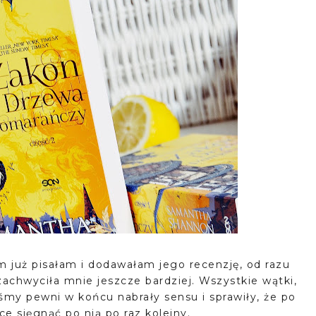
 już pisałam i dodawałam jego recenzję, od razu
zachwyciła mnie jeszcze bardziej. Wszystkie wątki,
iśmy pewni w końcu nabrały sensu i sprawiły, że po
ce sięgnąć po nią po raz kolejny.