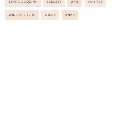
SZARA GODZINA
SZELEST
WAB
WASPOS
WIELKA LITERA
WILGA
ZNAK