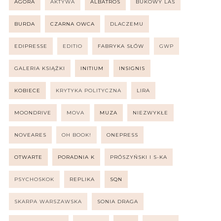
AGORA
AKTYWA
ALBATROS
BUKOWY LAS
BURDA
CZARNA OWCA
DLACZEMU
EDIPRESSE
EDITIO
FABRYKA SŁÓW
GWP
GALERIA KSIĄŻKI
INITIUM
INSIGNIS
KOBIECE
KRYTYKA POLITYCZNA
LIRA
MOONDRIVE
MOVA
MUZA
NIEZWYKŁE
NOVEARES
OH BOOK!
ONEPRESS
OTWARTE
PORADNIA K
PRÓSZYŃSKI I S-KA
PSYCHOSKOK
REPLIKA
SQN
SKARPA WARSZAWSKA
SONIA DRAGA