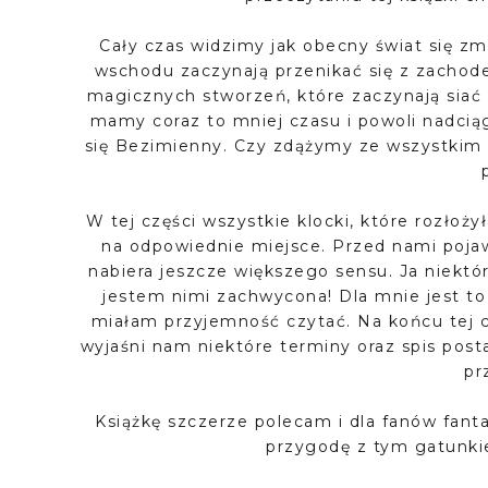
Cały czas widzimy jak obecny świat się zmi
wschodu zaczynają przenikać się z zachode
magicznych stworzeń, które zaczynają siać
mamy coraz to mniej czasu i powoli nadciąg
się Bezimienny. Czy zdążymy ze wszystkim 
W tej części wszystkie klocki, które rozłoż
na odpowiednie miejsce. Przed nami poja
nabiera jeszcze większego sensu. Ja niektó
jestem nimi zachwycona! Dla mnie jest to 
miałam przyjemność czytać. Na końcu tej c
wyjaśni nam niektóre terminy oraz spis postac
pr
Książkę szczerze polecam i dla fanów fanta
przygodę z tym gatunki