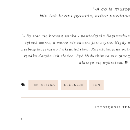
"-A co ja musz
-Nie tak brzmi pytanie, które powinn
"
- By stać się krewną smoka - powiedziała Nayimathun 
żyłach morze, a morze nie zawsze jest czyste. Nigdy n
niebezpieczeństwo i okrucieństwo. Rozwścieczone potr
rzadko dotyka ich słońce. Być Miduchim to nie znacz
dlatego cię wybrałam. W T
FANTASTYKA
RECENZJA
SQN
UDOSTĘPNIJ TE