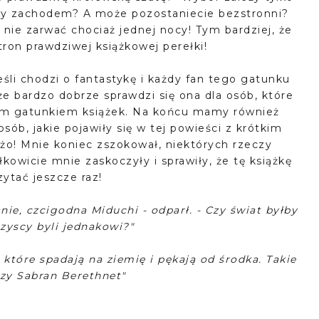
zy zachodem? A może pozostaniecie bezstronni?
ę nie zarwać chociaż jednej nocy! Tym bardziej, że
tron prawdziwej książkowej perełki!
śli chodzi o fantastykę i każdy fan tego gatunku
e bardzo dobrze sprawdzi się ona dla osób, które
tym gatunkiem książek. Na końcu mamy również
ób, jakie pojawiły się w tej powieści z krótkim
żo! Mnie koniec zszokował, niektórych rzeczy
kowicie mnie zaskoczyły i sprawiły, że tę książkę
ytać jeszcze raz!
ie, czcigodna Miduchi - odparł. - Czy świat byłby
zyscy byli jednakowi?"
które spadają na ziemię i pękają od środka. Takie
czy Sabran Berethnet"