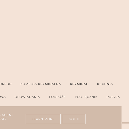
ORROR
KOMEDIA KRYMINALNA
KRYMINAŁ
KUCHNIA
OWA
OPOWIADANIA
PODRÓŻE
PODRĘCZNIK
POEZJA
ER
THRILLER PSYCHOLOGICZNY
ZDROWIE
R-AGENT
RATE
LEARN MORE
GOT IT