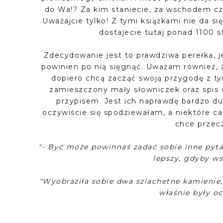
do Wa!? Za kim staniecie, za wschodem c
Uważajcie tylko! Z tymi książkami nie da si
dostajecie tutaj ponad 1100 s
Zdecydowanie jest to prawdziwa perełka, je
powinien po nią sięgnąć. Uważam również, ż
dopiero chcą zacząć swoją przygodę z 
zamieszczony mały słowniczek oraz spis os
przypisem. Jest ich naprawdę bardzo du
oczywiście się spodziewałam, a niektóre cał
chce przecz
"- Być może powinnaś zadać sobie inne pytan
lepszy, gdyby ws
"Wyobraziła sobie dwa szlachetne kamienie, 
właśnie były o