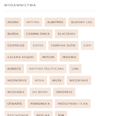
WYDAWNICTWA
AGORA
AKTYWA
ALBATROS
BUKOWY LAS
BURDA
CZARNA OWCA
DLACZEMU
EDIPRESSE
EDITIO
FABRYKA SŁÓW
GWP
GALERIA KSIĄŻKI
INITIUM
INSIGNIS
KOBIECE
KRYTYKA POLITYCZNA
LIRA
MOONDRIVE
MOVA
MUZA
NIEZWYKŁE
NOVEARES
OH BOOK!
ONEPRESS
OTWARTE
PORADNIA K
PRÓSZYŃSKI I S-KA
PSYCHOSKOK
REPLIKA
SQN