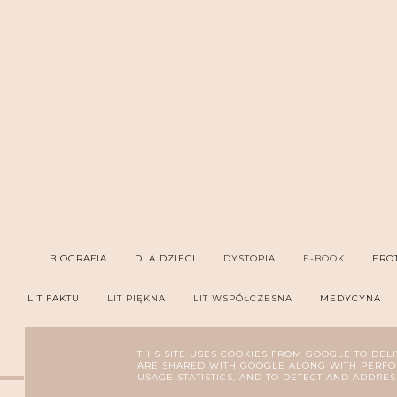
BIOGRAFIA
DLA DZIECI
DYSTOPIA
E-BOOK
ERO
LIT FAKTU
LIT PIĘKNA
LIT WSPÓŁCZESNA
MEDYCYNA
PORADNIK
PROZA
PRZYGODOWA
P
THIS SITE USES COOKIES FROM GOOGLE TO DELI
ARE SHARED WITH GOOGLE ALONG WITH PERFOR
USAGE STATISTICS, AND TO DETECT AND ADDRES