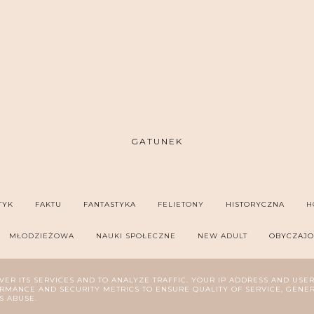
GATUNEK
TYK
FAKTU
FANTASTYKA
FELIETONY
HISTORYCZNA
H
MŁODZIEŻOWA
NAUKI SPOŁECZNE
NEW ADULT
OBYCZAJ
SYCHOLOGIA
REPORTAŻ
ROMANS
SZPIEGOWSKA
THRILL
VER ITS SERVICES AND TO ANALYZE TRAFFIC. YOUR IP ADDRESS AND USE
MANCE AND SECURITY METRICS TO ENSURE QUALITY OF SERVICE, GENE
S ABUSE.