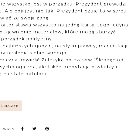
nie wszystko jest w porządku. Prezydent prowadzi
 Ale coś jest nie tak, Prezydent czuje to w sercu.
wiać ze swoją żoną.
ter stawia wszystko na jedną kartę. Jego jedyna
to ujawnienie materiałów, które mogą zburzyć
porządek polityczny.
najbliższych godzin, na styku prawdy, manipulacji
eby ocalenia siebie samego.
namiczna powieść Żulczyka od czasów "Ślepnąc od
 psychologiczna, ale także medytacja o władzy i
 na stałe patologii.
ŻULCZYK
N WPIS: