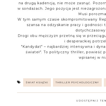
na drugą kadencję, nie może zasnąć. Pozor
w sondażach. Jego pozycja jest niezagrożona.
Musi porozma
W tym samym czasie skompromitowany Repor
szansa na odzyskanie pracy i godności 
dotychczasowy 
Drogi obu mężczyzn przetną się w przeciągu 
i desperackiej potrz
"Kandydat" – najbardziej intensywna i dy
świateł". To polityczny thriller, powieść
wpisanej w nią
ŚWIAT KSIĄŻKI
THRILLER PSYCHOLOGICZNY
UDOSTĘPNIJ TE