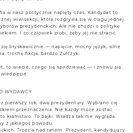
afia w nasz politycznie napięty czas. Kandydat to
cznej wiwisekcji, która rozgrywa się w ciągu jednej
borów prezydenckich. Ale nie chodzi o politykę
ekiem. I co człowiek zrobi, żeby jej nie stracić.
a się błyskawicznie — napięcie, mocny język, silne
a, trochę fikcja, bardzo Żulczyk.
ut, to wiecie, czego się spodziewać — i znowu się
awiedziecie.
OD WYDAWCY
z pierwszy rok, dwa prezydentury. Wybrano cię.
ieckiem przeznaczenia. Nie każdy może zostać
o kłamstwo. To bajki. Władza tak nie wygląda.
ny z jakiegoś powodu.
nckich. Trzecia nad ranem. Prezydent, kandydujący