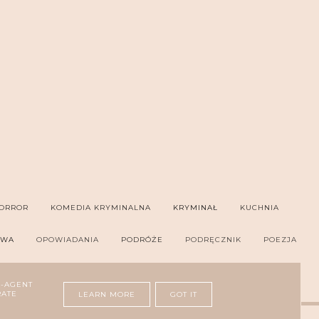
ORROR
KOMEDIA KRYMINALNA
KRYMINAŁ
KUCHNIA
OWA
OPOWIADANIA
PODRÓŻE
PODRĘCZNIK
POEZJA
ER
THRILLER PSYCHOLOGICZNY
ZDROWIE
R-AGENT
RATE
LEARN MORE
GOT IT