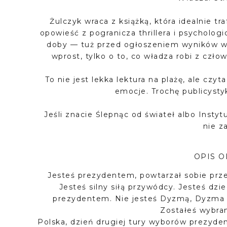
Żulczyk wraca z książką, która idealnie tr
opowieść z pogranicza thrillera i psychologi
doby — tuż przed ogłoszeniem wyników wy
wprost, tylko o to, co władza robi z człowi
To nie jest lekka lektura na plażę, ale czyt
emocje. Trochę publicystyk
Jeśli znacie Ślepnąc od świateł albo Instyt
nie z
OPIS 
Jesteś prezydentem, powtarzał sobie prze
Jesteś silny siłą przywódcy. Jesteś dz
prezydentem. Nie jesteś Dyzmą, Dyzma t
Zostałeś wybra
Polska, dzień drugiej tury wyborów prezyde