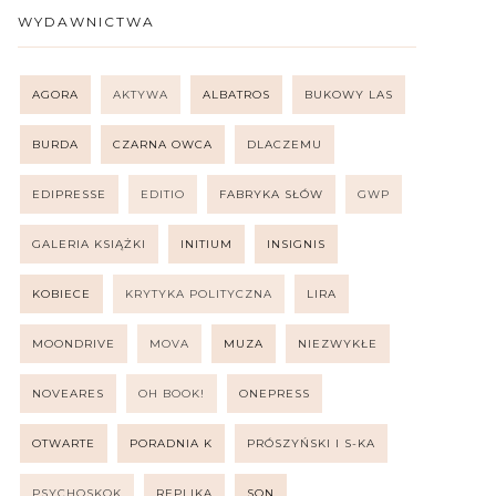
WYDAWNICTWA
AGORA
AKTYWA
ALBATROS
BUKOWY LAS
BURDA
CZARNA OWCA
DLACZEMU
EDIPRESSE
EDITIO
FABRYKA SŁÓW
GWP
GALERIA KSIĄŻKI
INITIUM
INSIGNIS
KOBIECE
KRYTYKA POLITYCZNA
LIRA
MOONDRIVE
MOVA
MUZA
NIEZWYKŁE
NOVEARES
OH BOOK!
ONEPRESS
OTWARTE
PORADNIA K
PRÓSZYŃSKI I S-KA
PSYCHOSKOK
REPLIKA
SQN