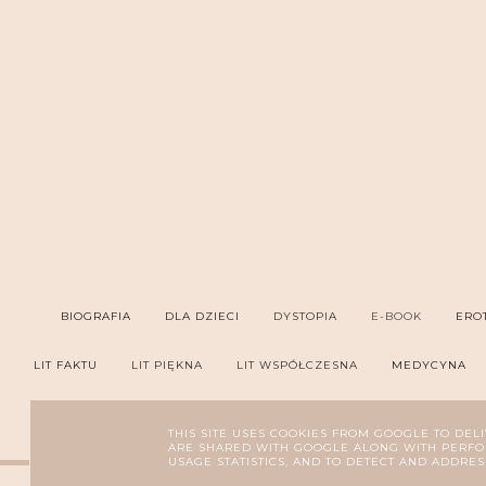
BIOGRAFIA
DLA DZIECI
DYSTOPIA
E-BOOK
ERO
LIT FAKTU
LIT PIĘKNA
LIT WSPÓŁCZESNA
MEDYCYNA
PORADNIK
PROZA
PRZYGODOWA
P
THIS SITE USES COOKIES FROM GOOGLE TO DELI
ARE SHARED WITH GOOGLE ALONG WITH PERFOR
USAGE STATISTICS, AND TO DETECT AND ADDRES