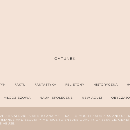
GATUNEK
TYK
FAKTU
FANTASTYKA
FELIETONY
HISTORYCZNA
H
MŁODZIEŻOWA
NAUKI SPOŁECZNE
NEW ADULT
OBYCZAJ
SYCHOLOGIA
REPORTAŻ
ROMANS
SZPIEGOWSKA
THRILL
VER ITS SERVICES AND TO ANALYZE TRAFFIC. YOUR IP ADDRESS AND USE
MANCE AND SECURITY METRICS TO ENSURE QUALITY OF SERVICE, GENE
S ABUSE.